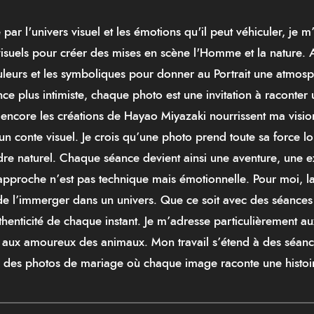
r l'univers visuel et les émotions qu'il peut véhiculer, je m’i
visuels pour créer des mises en scène l'Homme et la nature
couleurs et les symboliques pour donner au Portrait une atmo
 plus intimiste, chaque photo est une invitation à raconter un
ou encore les créations de Hayao Miyazaki nourrissent ma visio
un conte visuel. Je crois qu’une photo prend toute sa force l
dre naturel. Chaque séance devient ainsi une aventure, une e
proche n’est pas technique mais émotionnelle. Pour moi, la
 de l’immerger dans un univers. Que ce soit avec des séances
thenticité de chaque instant. Je m’adresse particulièrement au
i aux amoureux des animaux. Mon travail s’étend à des séanc
 des photos de mariage où chaque image raconte une histoi