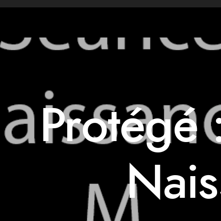
Protégé 
Nai