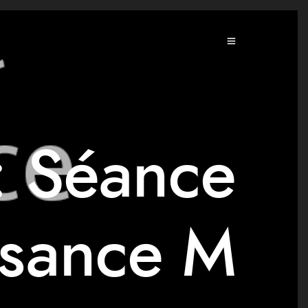
: Séance
ssance M