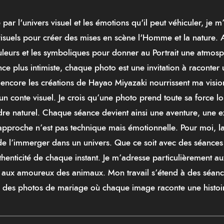
r l'univers visuel et les émotions qu'il peut véhiculer, je m’i
visuels pour créer des mises en scène l'Homme et la nature
couleurs et les symboliques pour donner au Portrait une atmo
 plus intimiste, chaque photo est une invitation à raconter un
ou encore les créations de Hayao Miyazaki nourrissent ma visio
un conte visuel. Je crois qu’une photo prend toute sa force l
dre naturel. Chaque séance devient ainsi une aventure, une e
proche n’est pas technique mais émotionnelle. Pour moi, la
 de l’immerger dans un univers. Que ce soit avec des séances
thenticité de chaque instant. Je m’adresse particulièrement au
i aux amoureux des animaux. Mon travail s’étend à des séanc
 des photos de mariage où chaque image raconte une histoi